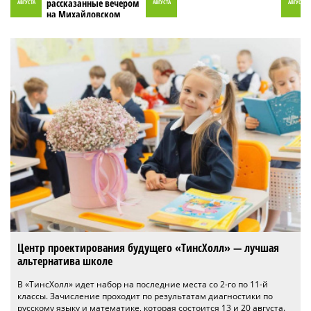
рассказанные вечером
АВГУСТА
АВГУСТА
АВГУСТА
на Михайловском
пруду»
Центр проектирования будущего «ТинсХолл» — лучшая
альтернатива школе
В «ТинсХолл» идет набор на последние места со 2-го по 11-й
классы. Зачисление проходит по результатам диагностики по
русскому языку и математике, которая состоится 13 и 20 августа.