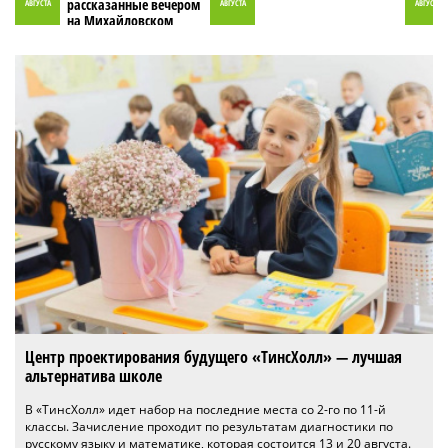
рассказанные вечером
АВГУСТА
АВГУСТА
АВГУСТА
на Михайловском
пруду»
Центр проектирования будущего «ТинсХолл» — лучшая
альтернатива школе
В «ТинсХолл» идет набор на последние места со 2-го по 11-й
классы. Зачисление проходит по результатам диагностики по
русскому языку и математике, которая состоится 13 и 20 августа.