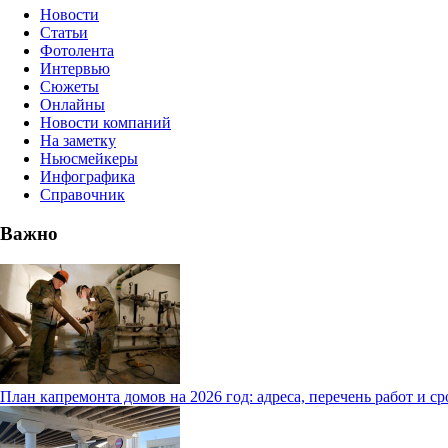
Новости
Статьи
Фотолента
Интервью
Сюжеты
Онлайны
Новости компаний
На заметку
Ньюсмейкеры
Инфографика
Справочник
Важно
План капремонта домов на 2026 год: адреса, перечень работ и с