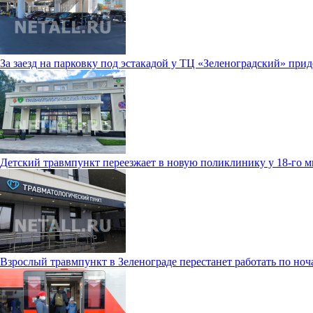
За заезд на парковку под эстакадой у ТЦ «Зеленоградский» прид
Детский травмпункт переезжает в новую поликлинику у 18-го 
Взрослый травмпункт в Зеленограде перестанет работать по ноч