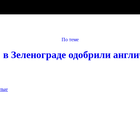
По теме
" в Зеленограде одобрили англ
слые