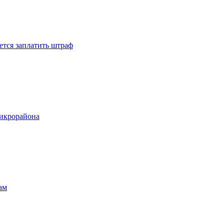
ется заплатить штраф
микрорайона
ам