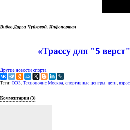
Видео Дарьи Чуйковой, Инфопортал
«Трассу для "5 верст
Другие новости спорта
Теги:
ОЭЗ
,
Технополис Москва
,
спортивные центры
,
дети
,
взро
Комментарии (3)