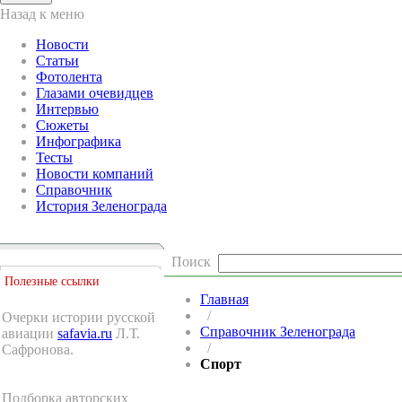
Назад к меню
Новости
Статьи
Фотолента
Глазами очевидцев
Интервью
Сюжеты
Инфографика
Тесты
Новости компаний
Справочник
История Зеленограда
Поиск
Полезные ссылки
Главная
/
Очерки истории русской
Справочник Зеленограда
авиации
safavia.ru
Л.Т.
/
Сафронова.
Спорт
Подборка авторских