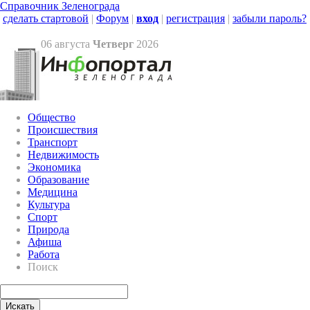
Справочник Зеленограда
сделать стартовой
|
Форум
|
вход
|
регистрация
|
забыли пароль?
06 августа
Четверг
2026
Общество
Происшествия
Транспорт
Недвижимость
Экономика
Образование
Медицина
Культура
Спорт
Природа
Афиша
Работа
Поиск