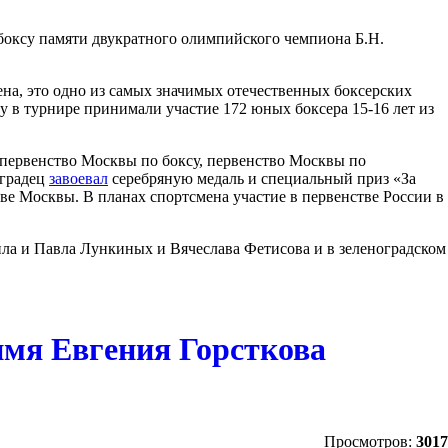
 боксу памяти двукратного олимпийского чемпиона Б.Н.
ена, это одно из самых значимых отечественных боксерских
у в турнире принимали участие 172 юных боксера 15-16 лет из
л первенство Москвы по боксу, первенство Москвы по
оградец
завоевал
серебряную медаль и специальный приз «За
ве Москвы. В планах спортсмена участие в первенстве России в
ла и Павла Лункиных и Вячеслава Фетисова и в зеленоградском
имя Евгения Горсткова
Просмотров:
3017