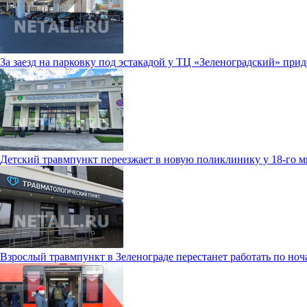
За заезд на парковку под эстакадой у ТЦ «Зеленоградский» прид
Детский травмпункт переезжает в новую поликлинику у 18-го 
Взрослый травмпункт в Зеленограде перестанет работать по ноч