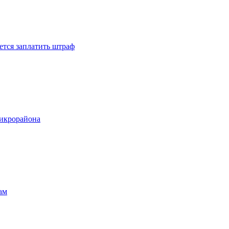
ется заплатить штраф
микрорайона
ам