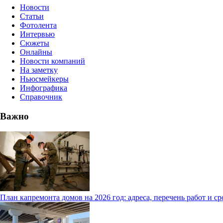
Новости
Статьи
Фотолента
Интервью
Сюжеты
Онлайны
Новости компаний
На заметку
Ньюсмейкеры
Инфографика
Справочник
Важно
План капремонта домов на 2026 год: адреса, перечень работ и с