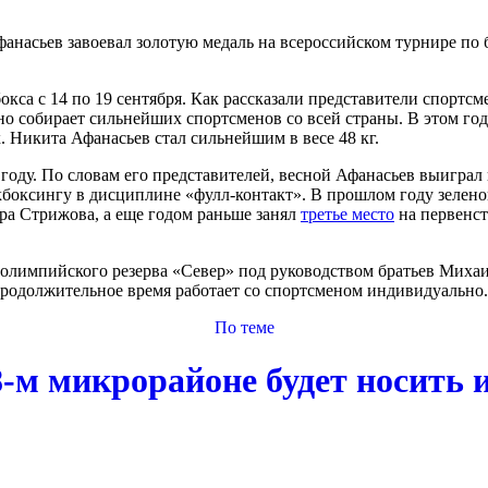
анасьев завоевал золотую медаль на всероссийском турнире по
са с 14 по 19 сентября. Как рассказали представители спортсм
но собирает сильнейших спортсменов со всей страны. В этом год
. Никита Афанасьев стал сильнейшим в весе 48 кг.
 году. По словам его представителей, весной Афанасьев выигра
икбоксингу в дисциплине «фулл-контакт». В прошлом году зелен
ра Стрижова, а еще годом раньше занял
третье место
на первенст
олимпийского резерва «Север» под руководством братьев Михаи
одолжительное время работает со спортсменом индивидуально.
По теме
8-м микрорайоне будет носить 