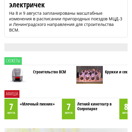
электричек
На 8 и 9 августа запланированы масштабные
изменения в расписании пригородных поездов МЦД-3
и Ленинградского направления для строительства
ВСМ.
СЮЖЕТЫ
Строительство ВСМ
Кружки и секци
АФИША
7
7
8
«Млечный пикник»
Летний кинотеатр в
Озеропарке
АВГУСТА
АВГУСТА
АВГУСТА