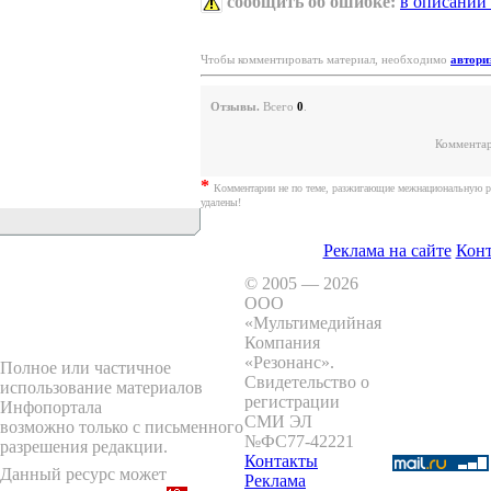
сообщить об ошибке:
в описании
Чтобы комментировать материал, необходимо
автори
Отзывы.
Всего
0
.
Комментар
*
Комментарии не по теме, разжигающие межнациональную р
удалены!
Реклама на сайте
Кон
© 2005 — 2026
ООО
«Мультимедийная
Компания
«Резонанс»
.
Полное или частичное
Свидетельство о
использование материалов
регистрации
Инфопортала
СМИ ЭЛ
возможно только с письменного
№ФС77-42221
разрешения редакции.
Контакты
Данный ресурс может
Реклама