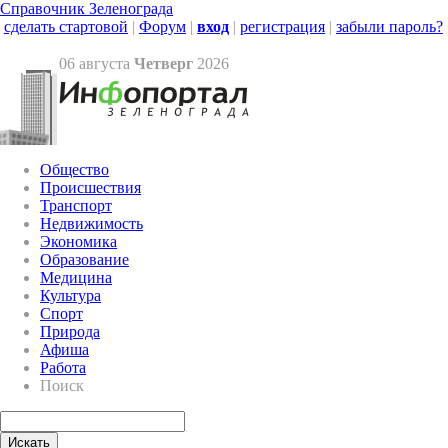
Справочник Зеленограда
сделать стартовой
|
Форум
|
вход
|
регистрация
|
забыли пароль?
06 августа
Четверг
2026
Общество
Происшествия
Транспорт
Недвижимость
Экономика
Образование
Медицина
Культура
Спорт
Природа
Афиша
Работа
Поиск