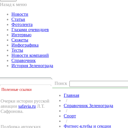
Назад к меню
Новости
Статьи
Фотолента
Глазами очевидцев
Интервью
Сюжеты
Инфографика
Тесты
Новости компаний
Справочник
История Зеленограда
Поиск
Полезные ссылки
Главная
/
Очерки истории русской
Справочник Зеленограда
авиации
safavia.ru
Л.Т.
/
Сафронова.
Спорт
/
Фитнес-клубы и секции
Подборка авторских