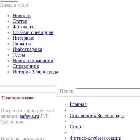
Назад к меню
Новости
Статьи
Фотолента
Глазами очевидцев
Интервью
Сюжеты
Инфографика
Тесты
Новости компаний
Справочник
История Зеленограда
Поиск
Полезные ссылки
Главная
/
Очерки истории русской
Справочник Зеленограда
авиации
safavia.ru
Л.Т.
/
Сафронова.
Спорт
/
Фитнес-клубы и секции
Подборка авторских