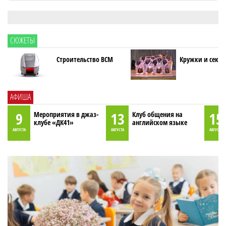
СЮЖЕТЫ
Строительство ВСМ
Кружки и секци
АФИША
9
13
15
Мероприятия в джаз-
Клуб общения на
клубе «ДК41»
английском языке
АВГУСТА
АВГУСТА
АВГУСТА