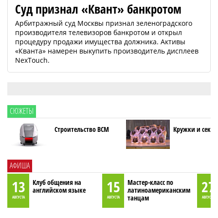
Суд признал «Квант» банкротом
Арбитражный суд Москвы признал зеленоградского
производителя телевизоров банкротом и открыл
процедуру продажи имущества должника. Активы
«Кванта» намерен выкупить производитель дисплеев
NexTouch.
СЮЖЕТЫ
Строительство ВСМ
Кружки и секци
АФИША
13
15
27
Клуб общения на
Мастер-класс по
английском языке
латиноамериканским
танцам
АВГУСТА
АВГУСТА
АВГУСТА