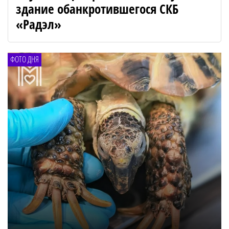
здание обанкротившегося СКБ
«Радэл»
ФОТО ДНЯ