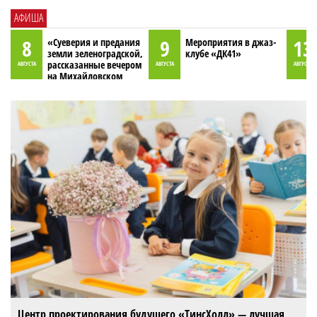
АФИША
8
9
13
«Суеверия и предания
Мероприятия в джаз-
земли зеленоградской,
клубе «ДК41»
рассказанные вечером
АВГУСТА
АВГУСТА
АВГУСТА
на Михайловском
пруду»
Центр проектирования будущего «ТинсХолл» — лучшая