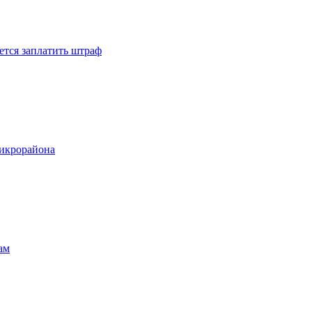
ется заплатить штраф
микрорайона
ам