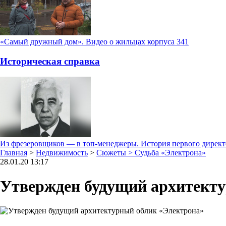
«Самый дружный дом». Видео о жильцах корпуса 341
Историческая справка
Из фрезеровщиков — в топ-менеджеры. История первого дирек
Главная
>
Недвижимость
>
Сюжеты
> Судьба «Электрона»
28.01.20 13:17
Утвержден будущий архитект