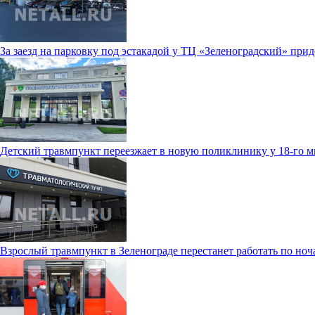
За заезд на парковку под эстакадой у ТЦ «Зеленоградский» прид
Детский травмпункт переезжает в новую поликлинику у 18-го 
Взрослый травмпункт в Зеленограде перестанет работать по ноч