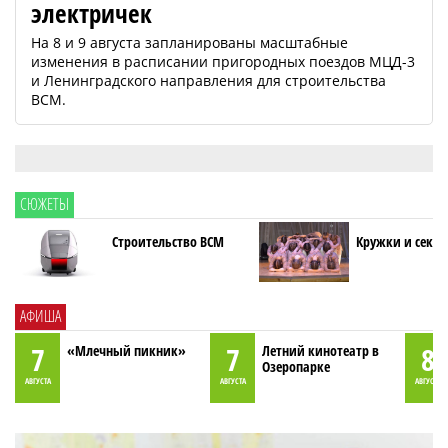
электричек
На 8 и 9 августа запланированы масштабные
изменения в расписании пригородных поездов МЦД-3
и Ленинградского направления для строительства
ВСМ.
СЮЖЕТЫ
Строительство ВСМ
Кружки и секци
АФИША
7
7
8
«Млечный пикник»
Летний кинотеатр в
Озеропарке
АВГУСТА
АВГУСТА
АВГУСТА