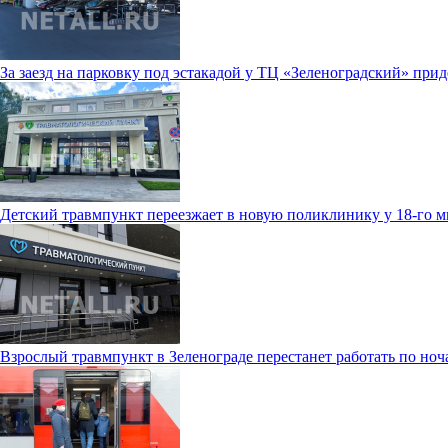
За заезд на парковку под эстакадой у ТЦ «Зеленоградский» прид
Детский травмпункт переезжает в новую поликлинику у 18-го 
Взрослый травмпункт в Зеленограде перестанет работать по ноч