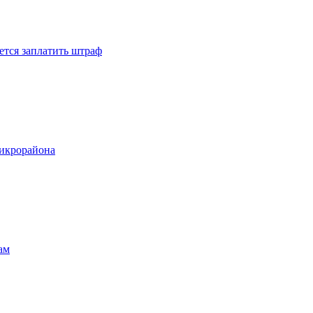
ется заплатить штраф
микрорайона
ам