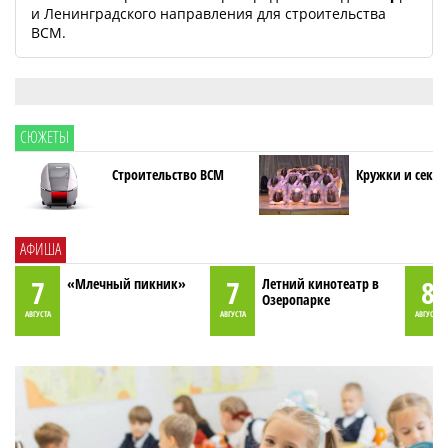
и Ленинградского направления для строительства
ВСМ.
СЮЖЕТЫ
Строительство ВСМ
Кружки и секци
АФИША
7
7
8
«Млечный пикник»
Летний кинотеатр в
Озеропарке
АВГУСТА
АВГУСТА
АВГУСТА