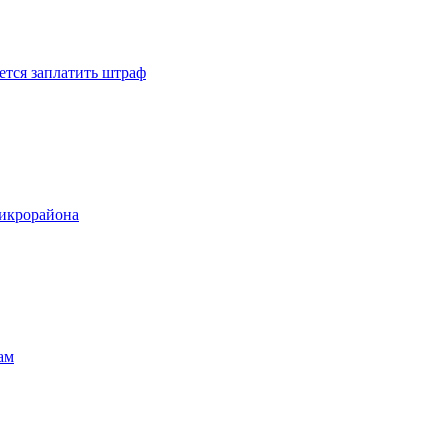
ется заплатить штраф
микрорайона
ам