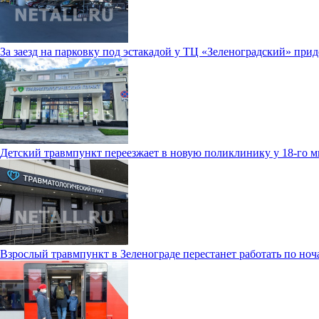
За заезд на парковку под эстакадой у ТЦ «Зеленоградский» прид
Детский травмпункт переезжает в новую поликлинику у 18-го 
Взрослый травмпункт в Зеленограде перестанет работать по ноч