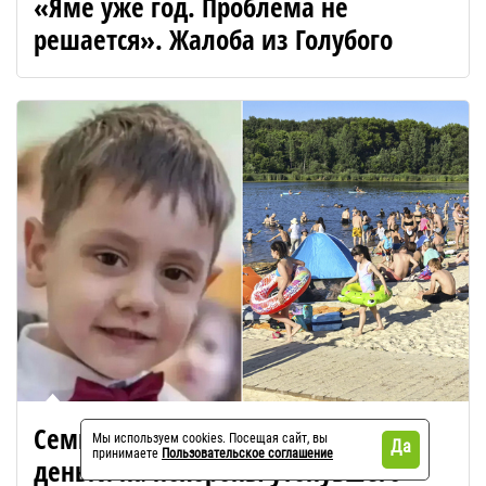
«Яме уже год. Проблема не
решается». Жалоба из Голубого
Семья из Зеленограда собирает
Мы используем cookies. Посещая сайт, вы
Да
принимаете
Пользовательское соглашение
деньги на похороны утонувшего