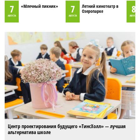
7
7
8
«Млечный пикник»
Летний кинотеатр в
Озеропарке
АВГУСТА
АВГУСТА
АВГУСТА
Центр проектирования будущего «ТинсХолл» — лучшая
альтернатива школе