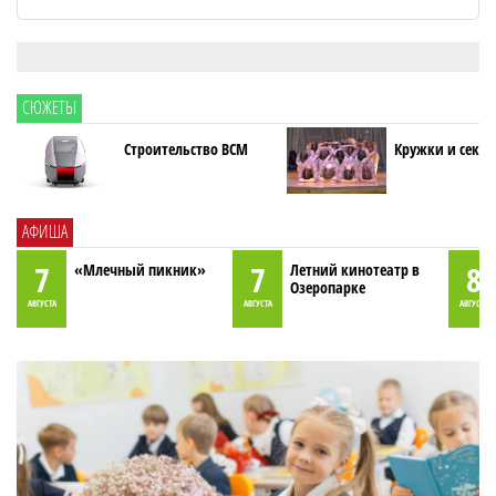
СЮЖЕТЫ
Строительство ВСМ
Кружки и секци
АФИША
7
7
8
«Млечный пикник»
Летний кинотеатр в
Озеропарке
АВГУСТА
АВГУСТА
АВГУСТА