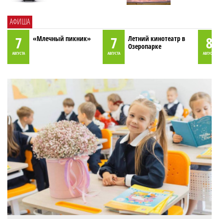
АФИША
7
7
8
«Млечный пикник»
Летний кинотеатр в
Озеропарке
АВГУСТА
АВГУСТА
АВГУСТА