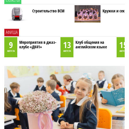
СЮЖЕТЫ
Строительство ВСМ
Кружки и секци
АФИША
9
13
15
Мероприятия в джаз-
Клуб общения на
клубе «ДК41»
английском языке
АВГУСТА
АВГУСТА
АВГУСТА