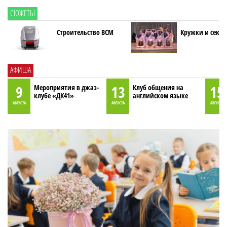
СЮЖЕТЫ
Строительство ВСМ
Кружки и секци
АФИША
9
13
15
Мероприятия в джаз-
Клуб общения на
клубе «ДК41»
английском языке
АВГУСТА
АВГУСТА
АВГУСТА