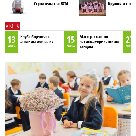
Строительство ВСМ
Кружки и секци
АФИША
13
15
27
Клуб общения на
Мастер-класс по
английском языке
латиноамериканским
танцам
АВГУСТА
АВГУСТА
АВГУСТА