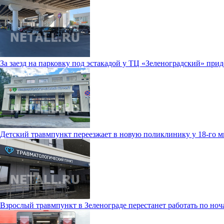
За заезд на парковку под эстакадой у ТЦ «Зеленоградский» прид
Детский травмпункт переезжает в новую поликлинику у 18-го 
Взрослый травмпункт в Зеленограде перестанет работать по ноч