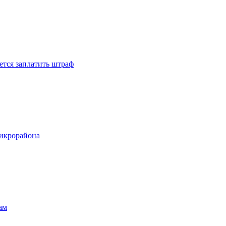
ется заплатить штраф
микрорайона
ам