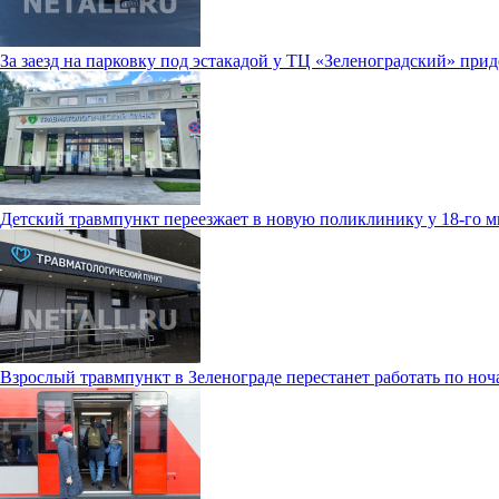
За заезд на парковку под эстакадой у ТЦ «Зеленоградский» прид
Детский травмпункт переезжает в новую поликлинику у 18-го 
Взрослый травмпункт в Зеленограде перестанет работать по ноч