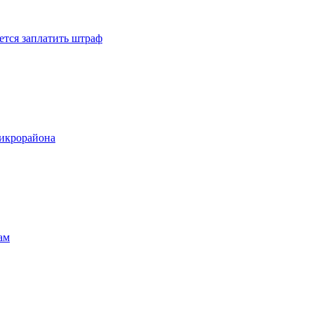
ется заплатить штраф
микрорайона
ам