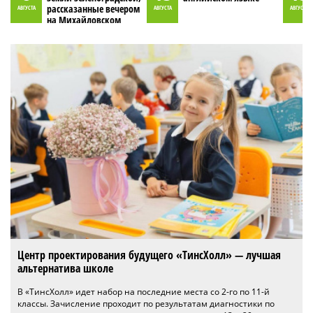
рассказанные вечером
АВГУСТА
АВГУСТА
АВГУСТА
на Михайловском
пруду»
Центр проектирования будущего «ТинсХолл» — лучшая
альтернатива школе
В «ТинсХолл» идет набор на последние места со 2-го по 11-й
классы. Зачисление проходит по результатам диагностики по