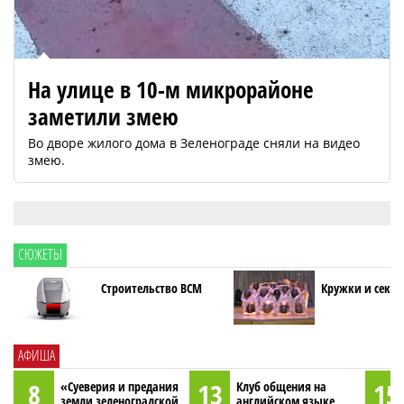
На улице в 10-м микрорайоне
заметили змею
Во дворе жилого дома в Зеленограде сняли на видео
змею.
СЮЖЕТЫ
Строительство ВСМ
Кружки и секци
АФИША
8
13
15
«Суеверия и предания
Клуб общения на
земли зеленоградской,
английском языке