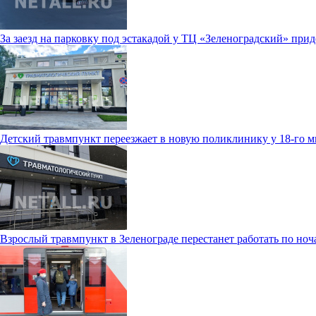
За заезд на парковку под эстакадой у ТЦ «Зеленоградский» прид
Детский травмпункт переезжает в новую поликлинику у 18-го 
Взрослый травмпункт в Зеленограде перестанет работать по ноч