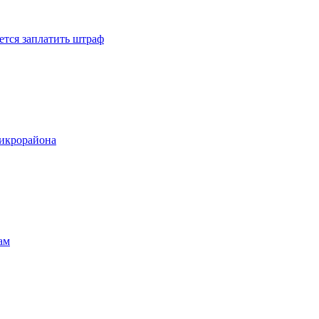
ется заплатить штраф
микрорайона
ам