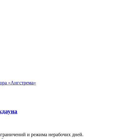
тора «Ангстрема»
кдауна
ограничений и режима нерабочих дней.