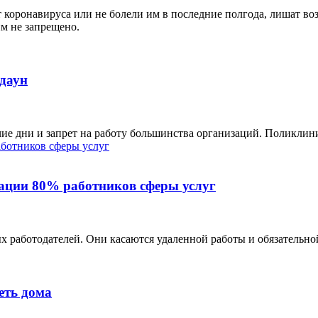
от коронавируса или не болели им в последние полгода, лишат в
м не запрещено.
кдаун
чие дни и запрет на работу большинства организаций. Поликлини
ации 80% работников сферы услуг
 работодателей. Они касаются удаленной работы и обязательной
еть дома