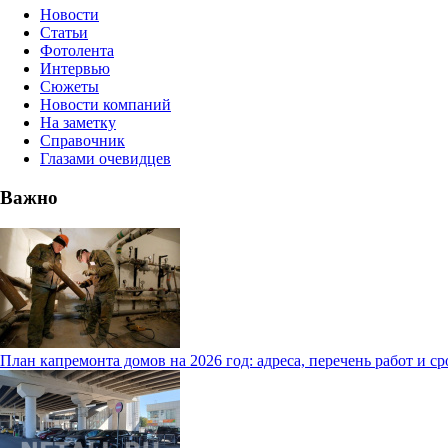
Новости
Статьи
Фотолента
Интервью
Сюжеты
Новости компаний
На заметку
Справочник
Глазами очевидцев
Важно
План капремонта домов на 2026 год: адреса, перечень работ и с