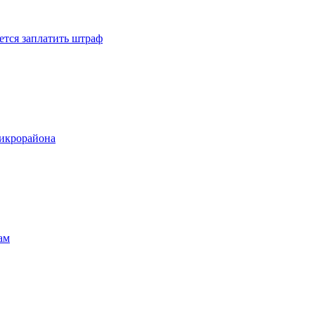
ется заплатить штраф
микрорайона
ам