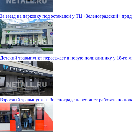
За заезд на парковку под эстакадой у ТЦ «Зеленоградский» прид
Детский травмпункт переезжает в новую поликлинику у 18-го 
Взрослый травмпункт в Зеленограде перестанет работать по ноч