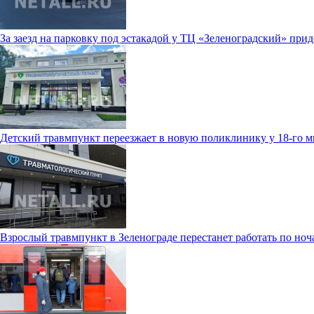
За заезд на парковку под эстакадой у ТЦ «Зеленоградский» прид
Детский травмпункт переезжает в новую поликлинику у 18-го 
Взрослый травмпункт в Зеленограде перестанет работать по ноч