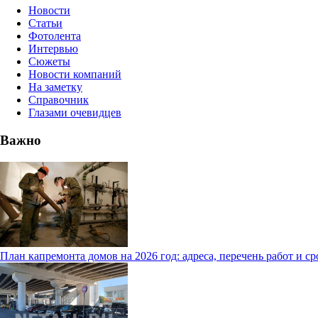
Новости
Статьи
Фотолента
Интервью
Сюжеты
Новости компаний
На заметку
Справочник
Глазами очевидцев
Важно
План капремонта домов на 2026 год: адреса, перечень работ и с