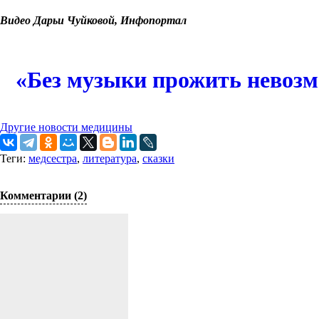
Видео Дарьи Чуйковой, Инфопортал
«Без музыки прожить невозм
Другие новости медицины
Теги:
медсестра
,
литература
,
сказки
Комментарии (2)