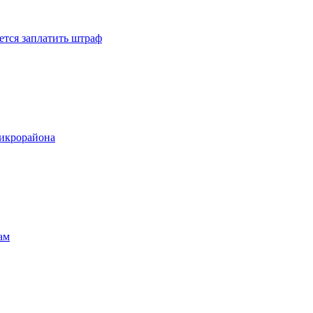
ется заплатить штраф
микрорайона
ам