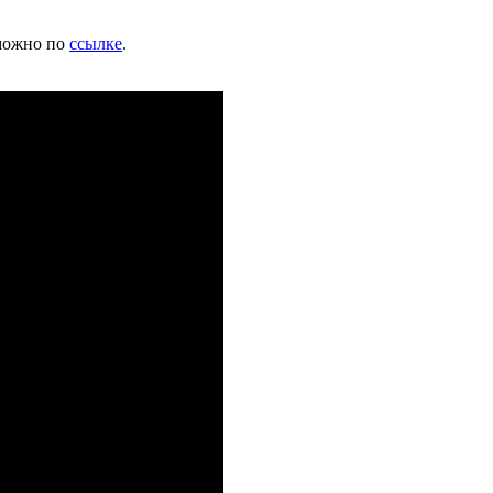
 можно по
ссылке
.