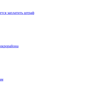
ется заплатить штраф
микрорайона
ам