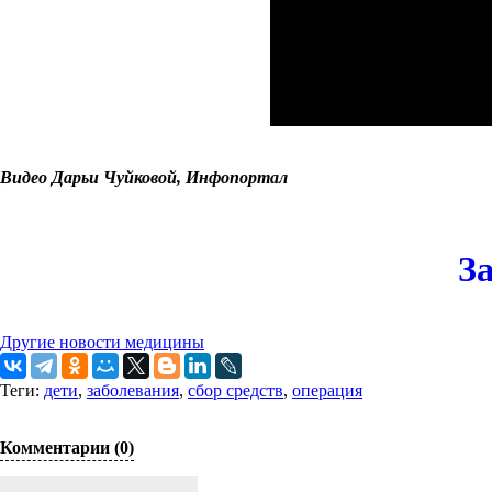
Видео Дарьи Чуйковой, Инфопортал
З
Другие новости медицины
Теги:
дети
,
заболевания
,
сбор средств
,
операция
Комментарии (0)