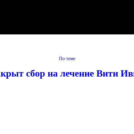
По теме
акрыт сбор на лечение Вити Ив