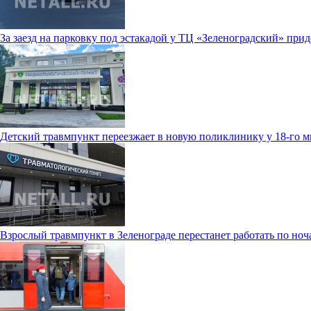
За заезд на парковку под эстакадой у ТЦ «Зеленоградский» прид
Детский травмпункт переезжает в новую поликлинику у 18-го 
Взрослый травмпункт в Зеленограде перестанет работать по ноч