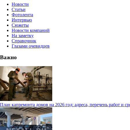
Новости
Статьи
Фотолента
Интервью
Сюжеты
Новости компаний
На заметку
Справочник
Глазами очевидцев
Важно
План капремонта домов на 2026 год: адреса, перечень работ и с