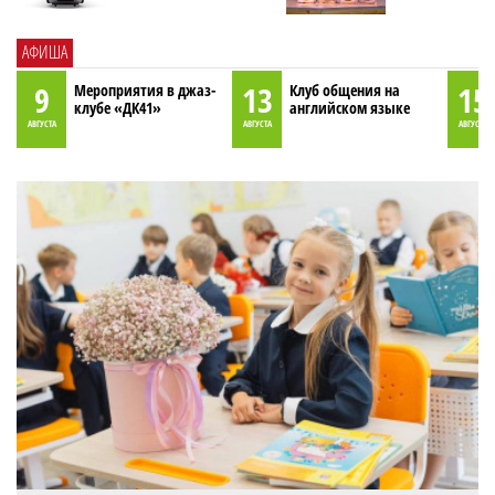
АФИША
9
13
15
Мероприятия в джаз-
Клуб общения на
клубе «ДК41»
английском языке
АВГУСТА
АВГУСТА
АВГУСТА