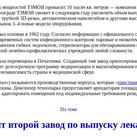
 мощностей ТЗМОИ превысит 10 тысяч кв. метров — компания 
еленограде ТЗМОИ сможет в следующем году увеличить объем вы
и трубной 3D-резки, автоматическим панелегибом и другими вы
рынок 3–4 новые модели оборудования.
ыл основан в 1962 году. Согласно информации с официального 
овременных систем инфекционного контроля: паровые и низкот
ранения гибких эндоскопов, стерилизаторы для обеззараживания
ний лечебно-профилактических учреждений любой сложности.
была перемещена в Печатники. Созданный там завод ориентиров
ит долгосрочную программу модернизации и масштабирования п
независимость страны в медицинской сфере.
ал») называются производственные корпуса, которые «
пристра
зоны. Девелопер технопарка предоставляет арендаторам площад
 адаптировать помещения под индивидуальные требования резид
По теме
 второй завод по выпуску лек