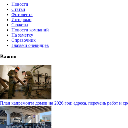
Новости
Статьи
Фотолента
Интервью
Сюжеты
Новости компаний
На заметку
Справочник
Глазами очевидцев
Важно
План капремонта домов на 2026 год: адреса, перечень работ и с