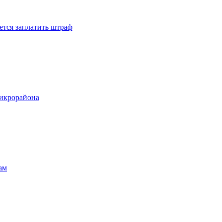
ется заплатить штраф
микрорайона
ам