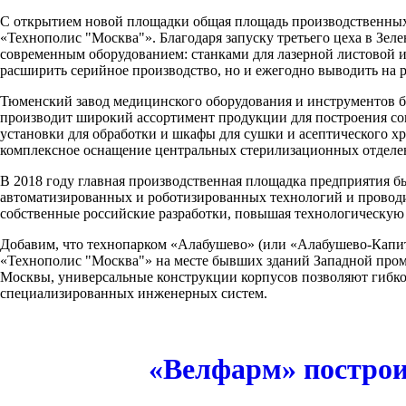
С открытием новой площадки общая площадь производственных
«Технополис "Москва"». Благодаря запуску третьего цеха в З
современным оборудованием: станками для лазерной листовой 
расширить серийное производство, но и ежегодно выводить на 
Тюменский завод медицинского оборудования и инструментов б
производит широкий ассортимент продукции для построения с
установки для обработки и шкафы для сушки и асептического х
комплексное оснащение центральных стерилизационных отделе
В 2018 году главная производственная площадка предприятия 
автоматизированных и роботизированных технологий и провод
собственные российские разработки, повышая технологическую 
Добавим, что технопарком «Алабушево» (или «Алабушево-Капит
«Технополис "Москва"» на месте бывших зданий Западной пром
Москвы, универсальные конструкции корпусов позволяют гибко
специализированных инженерных систем.
«Велфарм» построит