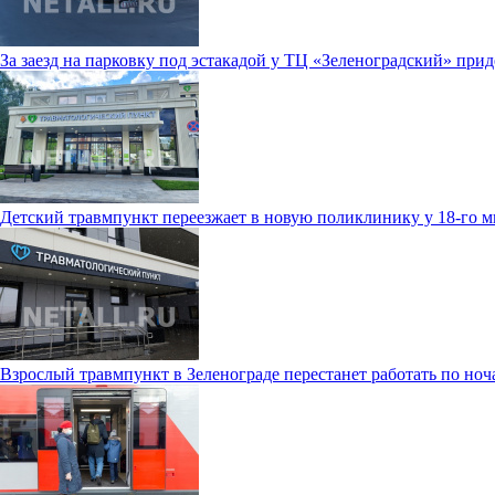
За заезд на парковку под эстакадой у ТЦ «Зеленоградский» прид
Детский травмпункт переезжает в новую поликлинику у 18-го 
Взрослый травмпункт в Зеленограде перестанет работать по ноч