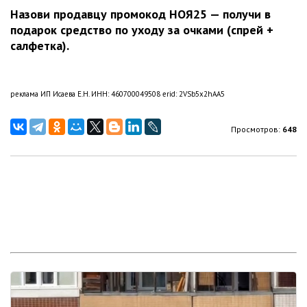
Назови продавцу промокод НОЯ25 — получи в
подарок средство по уходу за очками (спрей +
салфетка).
реклама ИП Исаева Е.Н. ИНН: 460700049508 erid: 2VSb5x2hAA5
Просмотров:
648