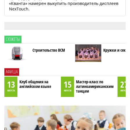
«Кванта» намерен выкупить производитель дисплеев
NexTouch.
СЮЖЕТЫ
Строительство ВСМ
Кружки и секци
АФИША
13
15
27
Клуб общения на
Мастер-класс по
английском языке
латиноамериканским
танцам
АВГУСТА
АВГУСТА
АВГУСТА