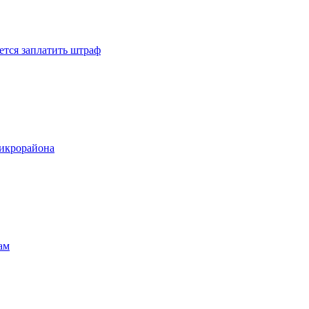
ется заплатить штраф
микрорайона
ам