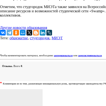
Отметим, что студгородок МИЭТа также заявился на Всероссий
описание ресурсов и возможностей студенческой сети «Swamp».
коллективов.
Другие новости образования
Теги:
общежитие
,
студгородок
,
МИЭТ
Чтобы комментировать материал, необходимо
авторизоваться
или
зарегистрироваться
.
Отзывы.
Всего
0
.
*
Комментарии не по теме, разжигающие межнациональную рознь, противоречащие законодательству РФ