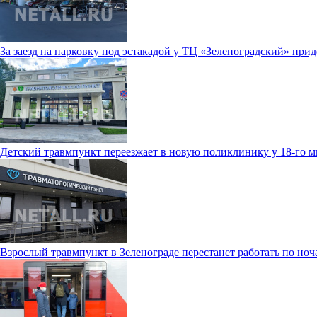
За заезд на парковку под эстакадой у ТЦ «Зеленоградский» прид
Детский травмпункт переезжает в новую поликлинику у 18-го 
Взрослый травмпункт в Зеленограде перестанет работать по ноч