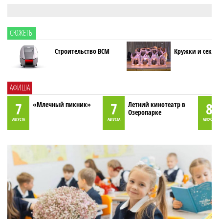
СЮЖЕТЫ
Строительство ВСМ
Кружки и секци
АФИША
7
7
8
«Млечный пикник»
Летний кинотеатр в
Озеропарке
АВГУСТА
АВГУСТА
АВГУСТА