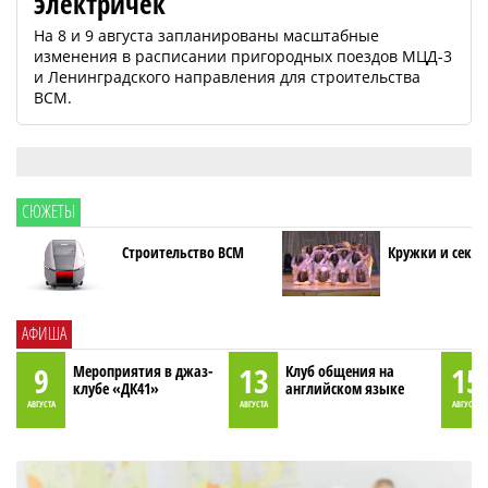
электричек
На 8 и 9 августа запланированы масштабные
изменения в расписании пригородных поездов МЦД-3
и Ленинградского направления для строительства
ВСМ.
СЮЖЕТЫ
Строительство ВСМ
Кружки и секци
АФИША
9
13
15
Мероприятия в джаз-
Клуб общения на
клубе «ДК41»
английском языке
АВГУСТА
АВГУСТА
АВГУСТА