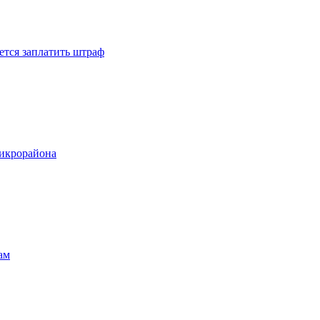
ется заплатить штраф
микрорайона
ам