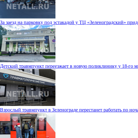
За заезд на парковку под эстакадой у ТЦ «Зеленоградский» прид
Детский травмпункт переезжает в новую поликлинику у 18-го 
Взрослый травмпункт в Зеленограде перестанет работать по ноч