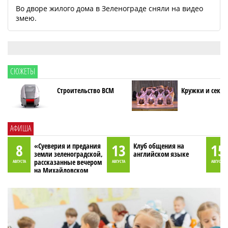
Во дворе жилого дома в Зеленограде сняли на видео
змею.
СЮЖЕТЫ
Строительство ВСМ
Кружки и секци
АФИША
8
13
15
«Суеверия и предания
Клуб общения на
земли зеленоградской,
английском языке
рассказанные вечером
АВГУСТА
АВГУСТА
АВГУСТА
на Михайловском
пруду»