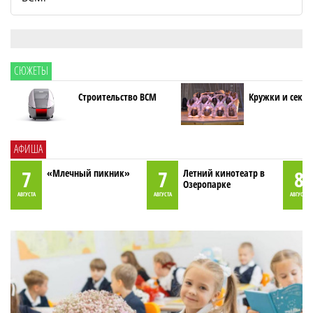
СЮЖЕТЫ
Строительство ВСМ
Кружки и секци
АФИША
7
7
8
«Млечный пикник»
Летний кинотеатр в
Озеропарке
АВГУСТА
АВГУСТА
АВГУСТА