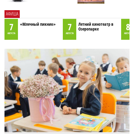
АФИША
7
7
8
«Млечный пикник»
Летний кинотеатр в
Озеропарке
АВГУСТА
АВГУСТА
АВГУСТА