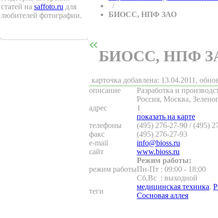
/
статей на
saffoto.ru
для
БИОСС, НПФ ЗАО
любителей фотографии.
БИОСС, НПФ З
карточка добавлена: 13.04.2011, обно
описание
Разработка и производ
Россия, Москва, Зеленог
адрес
1
показать на карте
телефоны
(495) 276-27-90 / (495) 2
факс
(495) 276-27-93
e-mail
info@bioss.ru
сайт
www.bioss.ru
Режим работы:
режим работы
Пн-Пт
:
09:00 - 18:00
Сб,Вс
:
выходной
медицинская техника
,
Р
теги
Сосновая аллея