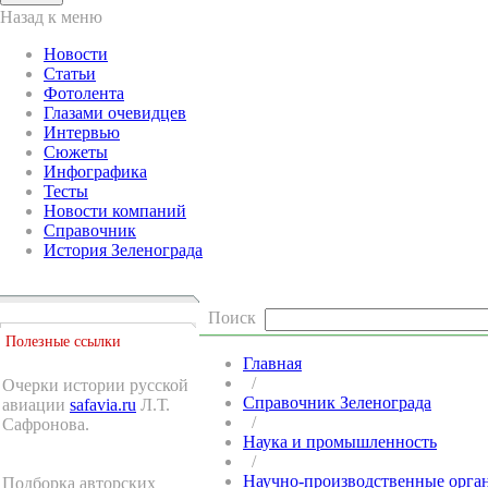
Назад к меню
Новости
Статьи
Фотолента
Глазами очевидцев
Интервью
Сюжеты
Инфографика
Тесты
Новости компаний
Справочник
История Зеленограда
Поиск
Полезные ссылки
Главная
/
Очерки истории русской
Справочник Зеленограда
авиации
safavia.ru
Л.Т.
/
Сафронова.
Наука и промышленность
/
Научно-производственные орга
Подборка авторских