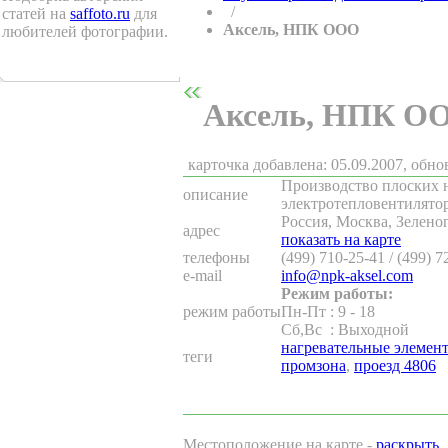
/
статей на
saffoto.ru
для
Аксель, НПК ООО
любителей фотографии.
Аксель, НПК О
карточка добавлена: 05.09.2007, обно
Производство плоских 
описание
электротепловентилято
Россия, Москва, Зеленог
адрес
показать на карте
телефоны
(499) 710-25-41 / (499) 7
e-mail
info@npk-aksel.com
Режим работы:
режим работы
Пн-Пт
:
9 - 18
Сб,Вс
:
Выходной
нагревательные элемен
теги
промзона
,
проезд 4806
Местоположение на карте -
раскрыть