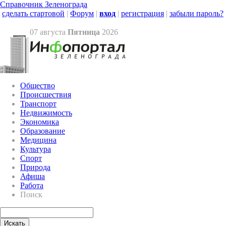
Справочник Зеленограда
сделать стартовой
|
Форум
|
вход
|
регистрация
|
забыли пароль?
07 августа
Пятница
2026
Общество
Происшествия
Транспорт
Недвижимость
Экономика
Образование
Медицина
Культура
Спорт
Природа
Афиша
Работа
Поиск