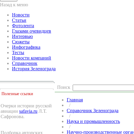
Назад к меню
Новости
Статьи
Фотолента
Глазами очевидцев
Интервью
Сюжеты
Инфографика
Тесты
Новости компаний
Справочник
История Зеленограда
Поиск
Полезные ссылки
Главная
/
Очерки истории русской
Справочник Зеленограда
авиации
safavia.ru
Л.Т.
/
Сафронова.
Наука и промышленность
/
Научно-производственные орга
Подборка авторских