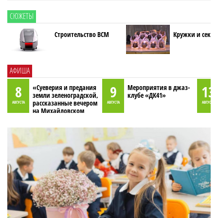
СЮЖЕТЫ
Строительство ВСМ
Кружки и секци
АФИША
8
9
13
«Суеверия и предания
Мероприятия в джаз-
земли зеленоградской,
клубе «ДК41»
рассказанные вечером
АВГУСТА
АВГУСТА
АВГУСТА
на Михайловском
пруду»