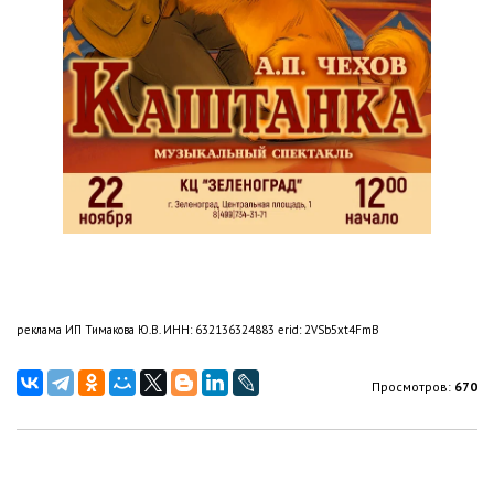
реклама ИП Тимакова Ю.В. ИНН: 632136324883 erid: 2VSb5xt4FmB
Просмотров:
670