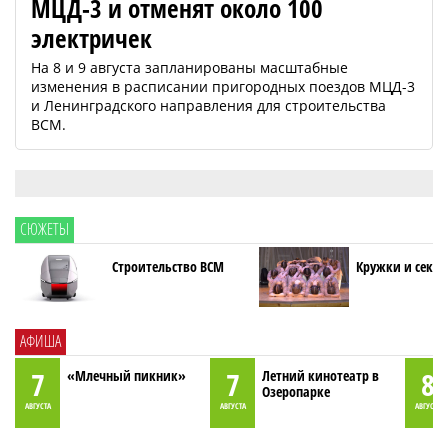
МЦД-3 и отменят около 100
электричек
На 8 и 9 августа запланированы масштабные
изменения в расписании пригородных поездов МЦД-3
и Ленинградского направления для строительства
ВСМ.
СЮЖЕТЫ
Строительство ВСМ
Кружки и секци
АФИША
7
7
8
«Млечный пикник»
Летний кинотеатр в
Озеропарке
АВГУСТА
АВГУСТА
АВГУСТА