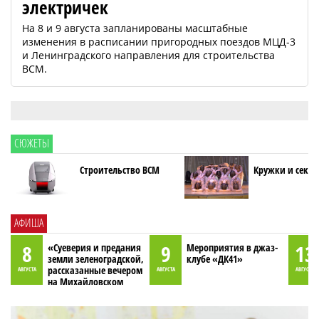
электричек
На 8 и 9 августа запланированы масштабные
изменения в расписании пригородных поездов МЦД-3
и Ленинградского направления для строительства
ВСМ.
СЮЖЕТЫ
Строительство ВСМ
Кружки и секци
АФИША
8
9
13
«Суеверия и предания
Мероприятия в джаз-
земли зеленоградской,
клубе «ДК41»
рассказанные вечером
АВГУСТА
АВГУСТА
АВГУСТА
на Михайловском
пруду»