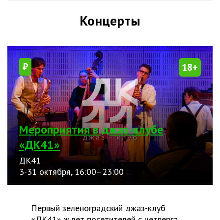
Концерты
₽
18+
Мероприятия в джаз-клубе
«ДК41»
ДК41
3-31 октября, 16:00–23:00
Первый зеленоградский джаз-клуб
«ДК41» ждет посетителей с четверга