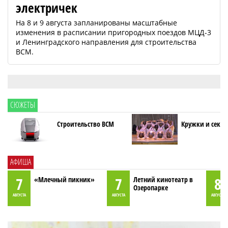
электричек
На 8 и 9 августа запланированы масштабные
изменения в расписании пригородных поездов МЦД-3
и Ленинградского направления для строительства
ВСМ.
СЮЖЕТЫ
Строительство ВСМ
Кружки и секци
АФИША
7
7
8
«Млечный пикник»
Летний кинотеатр в
Озеропарке
АВГУСТА
АВГУСТА
АВГУСТА