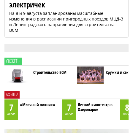
электричек
На 8 и 9 августа запланированы масштабные
изменения в расписании пригородных поездов МЦД-3
и Ленинградского направления для строительства
ВСМ.
СЮЖЕТЫ
Строительство ВСМ
Кружки и секци
АФИША
7
7
8
«Млечный пикник»
Летний кинотеатр в
Озеропарке
АВГУСТА
АВГУСТА
АВГУСТА