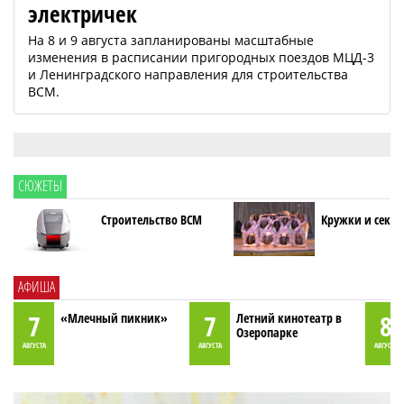
электричек
На 8 и 9 августа запланированы масштабные
изменения в расписании пригородных поездов МЦД-3
и Ленинградского направления для строительства
ВСМ.
СЮЖЕТЫ
Строительство ВСМ
Кружки и секци
АФИША
7
7
8
«Млечный пикник»
Летний кинотеатр в
Озеропарке
АВГУСТА
АВГУСТА
АВГУСТА